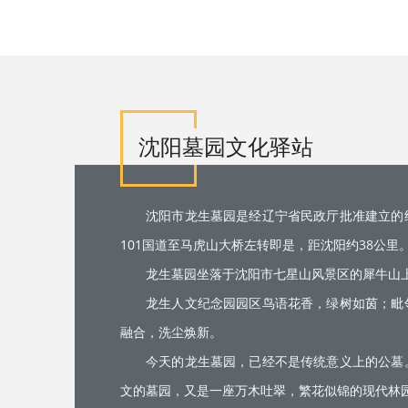
沈阳墓园文化驿站
沈阳市龙生墓园是经辽宁省民政厅批准建立的
101国道至马虎山大桥左转即是，距沈阳约38公里
龙生墓园坐落于沈阳市七星山风景区的犀牛山
龙生人文纪念园园区鸟语花香，绿树如茵；毗
融合，洗尘焕新。
今天的龙生墓园，已经不是传统意义上的公墓
文的墓园，又是一座万木吐翠，繁花似锦的现代林