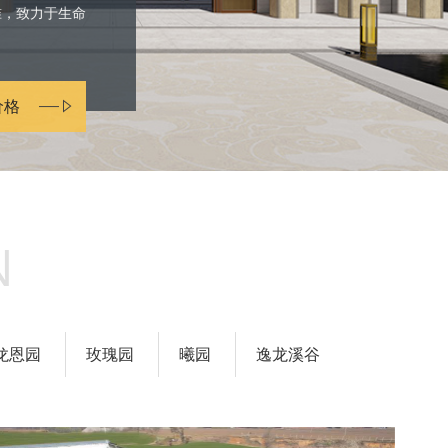
准，致力于生命
价格
N
龙恩园
玫瑰园
曦园
逸龙溪谷