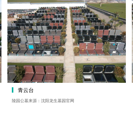
青云台
陵园公墓来源：沈阳龙生墓园官网