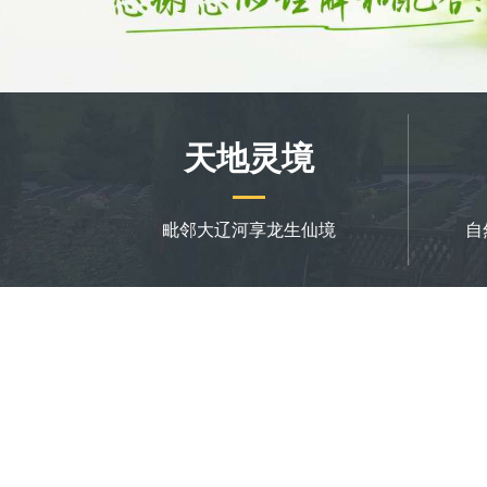
天地灵境
毗邻大辽河享龙生仙境
自