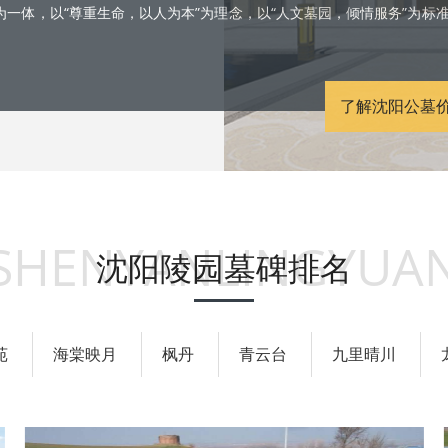
一体，以“尊重生命，以人为本”为理念，以“人文墓园，倾情服务”为标
了解沈阳公墓
SHENYANLINGYUA
沈阳陵园墓碑排名
苑
海棠映月
枫丹
青云台
九里晴川