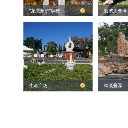
“龙恩永济”牌楼
碧波湖叠瀑
生命广场
松溪叠瀑