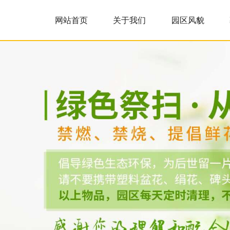
沈阳陵园【官网】-沈阳墓园-沈阳公墓-沈阳墓地沈阳陵园,沈阳墓园,沈阳公墓,沈阳墓地沈阳陵园官网——便民,惠民,利民,专业的购墓服务024-86726677，沈阳陵园龙生公墓网完整收录沈阳公墓、墓地、殡仪馆信息的服务网站，沈阳墓园为客户提供专业、客观、全面的购墓指导服务。
网站首页
关于我们
园区风貌