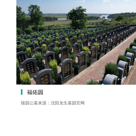
福佑园
陵园公墓来源：沈阳龙生墓园官网