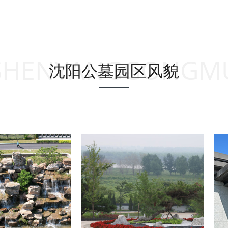
SHENYANGGONGM
沈阳公墓园区风貌