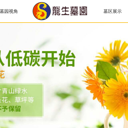
墓园视角
墓区展示