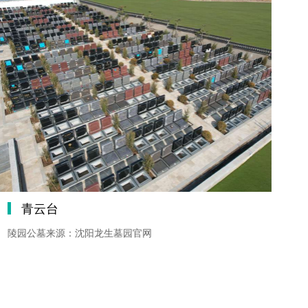
青云台
陵园公墓来源：沈阳龙生墓园官网
陵