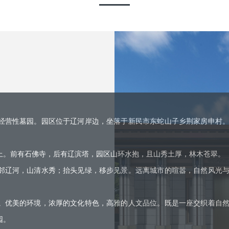
经营性墓园。园区位于辽河岸边，坐落于新民市东蛇山子乡荆家房申村
。
上。前有石佛寺，后有辽滨塔，园区山环水抱，且山秀土厚，林木苍翠。
邻辽河，山清水秀；抬头见绿，移步见景。远离城市的喧嚣，自然风光
。优美的环境，浓厚的文化特色，高雅的人文品位。既是一座交织着自
园。