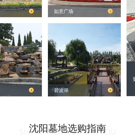
如意广场
碧波湖
沈阳墓地选购指南
SHENYANGMUDIXUANGOU