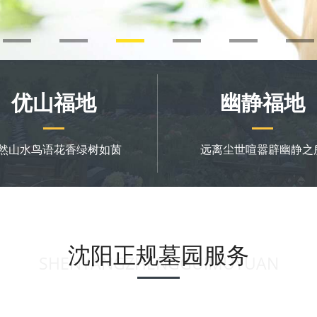
优山福地
幽静福地
然山水鸟语花香绿树如茵
远离尘世喧嚣辟幽静之
沈阳正规墓园服务
SHENYANGZHENGGUIMUYUAN