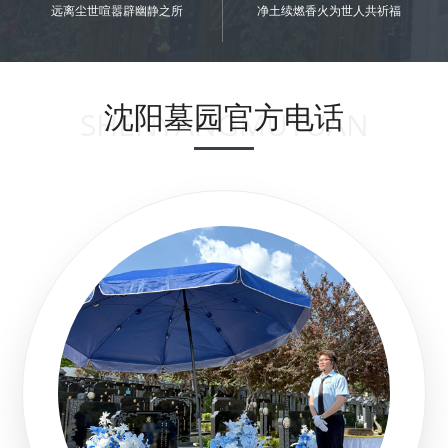
远离尘世喧嚣辟幽静之所
净土续燃香火为世人共祈福
沈阳墓园官方电话
SHENYANGMUYUAN