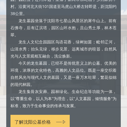
村。沿黄河北大街101国道至马虎山大桥左转即是，距沈阳约
38公里。
龙生墓园坐落于沈阳市七星山风景区的犀牛山上。前有
石佛寺，后有辽滨塔，园区山环水抱，且山秀土厚，林木苍
翠。
龙生人文纪念园园区鸟语花香，绿树如茵；毗邻辽河，
山清水秀；抬头见绿，移步见景。远离城市的喧嚣，自然风
光与人文景观相互融合，洗尘焕新。
今天的龙生墓园，已经不是传统意义上的公墓。优美的
环境，浓厚的文化特色，高雅的人文品位。既是一座交织着
自然风光与现代人文的墓园，又是一座万木吐翠，繁花似锦
的现代林园。
龙生集骨灰安葬、园林绿化、生命纪念等功能为一体，
以“尊重生命，以人为本”为理念，以“人文墓园，倾情服务”为
标准，致力于生命事业的传承与发展。
了解沈阳公墓价格