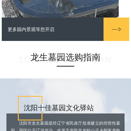
更多园内景观等您开启
龙生墓园选购指南
LONGSHENGMUYUAN
沈阳十佳墓园文化驿站
沈阳市龙生墓园是经辽宁省民政厅批准建立的经营性墓
园。园区位于辽河岸边，坐落于新民市东蛇山子乡荆家房申