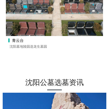
青云台
沈阳墓地陵园选龙生墓园
沈阳公墓选墓资讯
SHENYANGMUDI