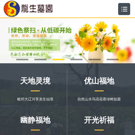
沈阳墓园-沈阳公墓-沈阳陵园景观-沈阳墓园官方电话-墓园大全-沈阳龙生选墓网-沈阳墓园大全,沈阳陵园景观,沈阳公墓,沈阳龙生选墓网
天地灵境
优山福地
毗邻大辽河享龙生仙境
自然山水鸟语花香绿树如茵
幽静福地
开光祈福