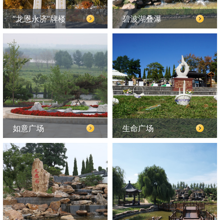
“龙恩永济”牌楼
碧波湖叠瀑
如意广场
生命广场