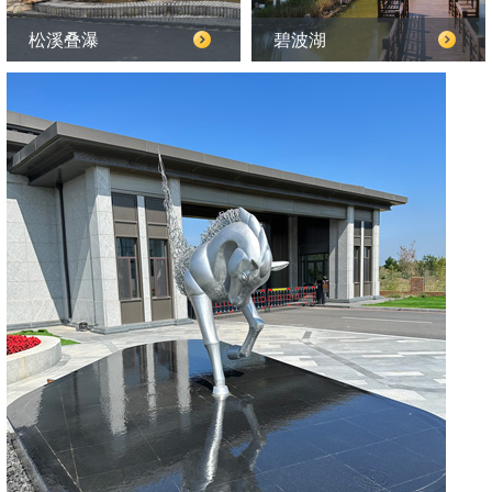
松溪叠瀑
碧波湖