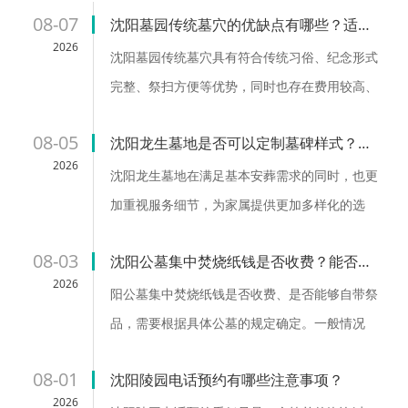
民能够安心、放心。-龙生墓园官网公告完整收录沈阳公墓、墓
08-07
沈阳墓园传统墓穴的优缺点有哪些？适用人群？
地、殡仪馆信息的服务网站，沈阳新开墓园低价惠民公墓，沈
2026
沈阳墓园传统墓穴具有符合传统习俗、纪念形式
阳十公墓龙生墓园怎么样？沈阳墓园前十位龙生墓地手续齐
完整、祭扫方便等优势，同时也存在费用较高、
全！沈阳龙生人文纪念园全力打造辽宁省十佳墓园，沈阳市高
占用空间较大、后期维护需求等特点。对于重视
档陵园排名中的龙生公墓同时提供沈阳墓地大全、沈阳墓地价
08-05
沈阳龙生墓地是否可以定制墓碑样式？定制流程和注意事项有哪些？
传统文化、希望保留固定纪念场所、方便后代祭
格表、沈阳墓地价格一览表、沈阳墓地网络价格一览表、沈阳
2026
扫的家庭来说，传统墓穴仍然是一种较为合适的
沈阳龙生墓地在满足基本安葬需求的同时，也更
十佳墓园排行前十名、沈阳公墓排名前十...
选择。...
加重视服务细节，为家属提供更加多样化的选
择。选择墓碑定制时，建议提前了解相关流程，
08-03
沈阳公墓集中焚烧纸钱是否收费？能否自带祭品？
与墓园及制作方充分沟通，从设计、材质到安装
2026
做好整体规划。...
阳公墓集中焚烧纸钱是否收费、是否能够自带祭
品，需要根据具体公墓的规定确定。一般情况
下，公墓会通过设置集中区域、规范祭品管理等
08-01
沈阳陵园电话预约有哪些注意事项？
方式，保障祭扫活动安全有序。...
2026