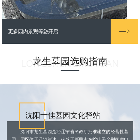
更多园内景观等您开启
龙生墓园选购指南
LONGSHENGMUYUAN
沈阳十佳墓园文化驿站
沈阳市龙生墓园是经辽宁省民政厅批准建立的经营性墓
园。园区位于辽河岸边，坐落于新民市东蛇山子乡荆家房申