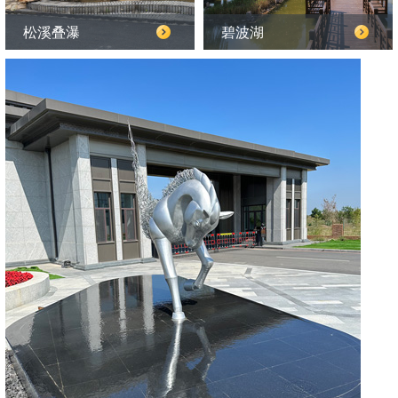
松溪叠瀑
碧波湖