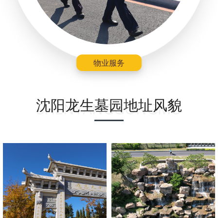
物业服务
沈阳龙生墓园地址风貌
SHENYANGGONGMU