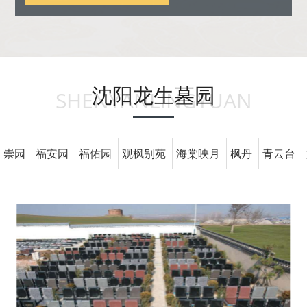
沈阳龙生墓园
SHENYANLINGYUAN
崇园
福安园
福佑园
观枫别苑
海棠映月
枫丹
青云台