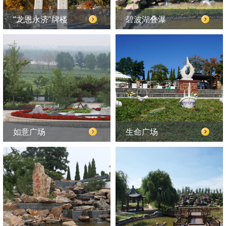
“龙恩永济”牌楼
碧波湖叠瀑
如意广场
生命广场