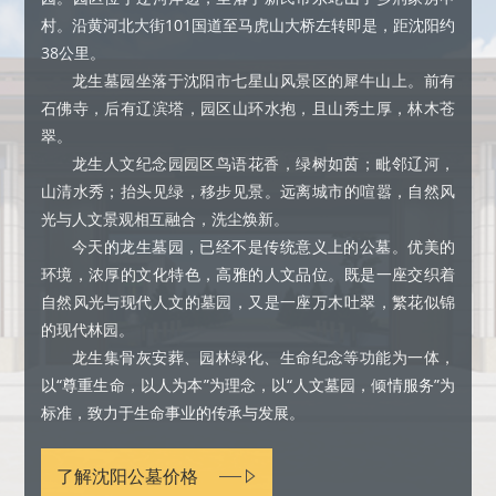
村。沿黄河北大街101国道至马虎山大桥左转即是，距沈阳约
38公里。
龙生墓园坐落于沈阳市七星山风景区的犀牛山上。前有
石佛寺，后有辽滨塔，园区山环水抱，且山秀土厚，林木苍
翠。
龙生人文纪念园园区鸟语花香，绿树如茵；毗邻辽河，
山清水秀；抬头见绿，移步见景。远离城市的喧嚣，自然风
光与人文景观相互融合，洗尘焕新。
今天的龙生墓园，已经不是传统意义上的公墓。优美的
环境，浓厚的文化特色，高雅的人文品位。既是一座交织着
自然风光与现代人文的墓园，又是一座万木吐翠，繁花似锦
的现代林园。
龙生集骨灰安葬、园林绿化、生命纪念等功能为一体，
以“尊重生命，以人为本”为理念，以“人文墓园，倾情服务”为
标准，致力于生命事业的传承与发展。
了解沈阳公墓价格