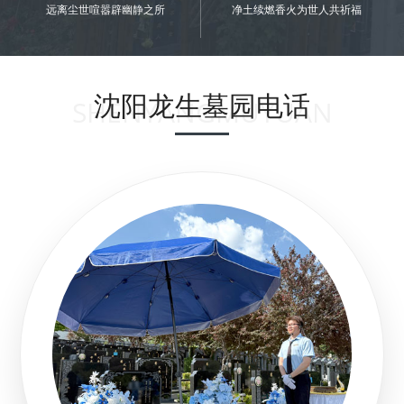
远离尘世喧嚣辟幽静之所
净土续燃香火为世人共祈福
沈阳龙生墓园电话
SHENYANGMUYUAN