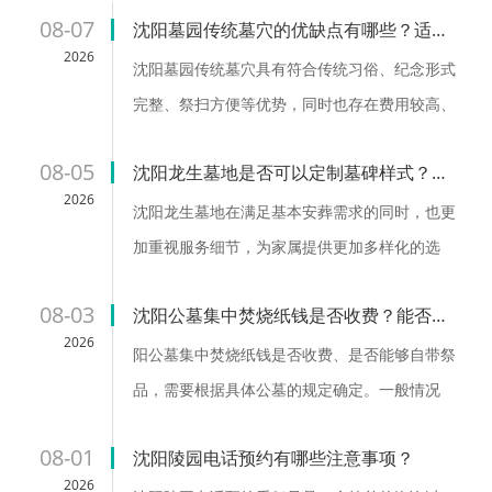
民能够安心、放心。-龙生墓园官网公告完整收录沈阳公墓、墓
08-07
沈阳墓园传统墓穴的优缺点有哪些？适用人群？
地、殡仪馆信息的服务网站，沈阳新开墓园低价惠民公墓，沈
2026
沈阳墓园传统墓穴具有符合传统习俗、纪念形式
阳十公墓龙生墓园怎么样？沈阳墓园前十位龙生墓地手续齐
完整、祭扫方便等优势，同时也存在费用较高、
全！沈阳龙生人文纪念园全力打造辽宁省十佳墓园，沈阳市高
占用空间较大、后期维护需求等特点。对于重视
档陵园排名中的龙生公墓同时提供沈阳墓地大全、沈阳墓地价
08-05
沈阳龙生墓地是否可以定制墓碑样式？定制流程和注意事项有哪些？
传统文化、希望保留固定纪念场所、方便后代祭
格表、沈阳墓地价格一览表、沈阳墓地网络价格一览表、沈阳
2026
扫的家庭来说，传统墓穴仍然是一种较为合适的
沈阳龙生墓地在满足基本安葬需求的同时，也更
十佳墓园排行前十名、沈阳公墓排名前十...
选择。...
加重视服务细节，为家属提供更加多样化的选
择。选择墓碑定制时，建议提前了解相关流程，
08-03
沈阳公墓集中焚烧纸钱是否收费？能否自带祭品？
与墓园及制作方充分沟通，从设计、材质到安装
2026
做好整体规划。...
阳公墓集中焚烧纸钱是否收费、是否能够自带祭
品，需要根据具体公墓的规定确定。一般情况
下，公墓会通过设置集中区域、规范祭品管理等
08-01
沈阳陵园电话预约有哪些注意事项？
方式，保障祭扫活动安全有序。...
2026