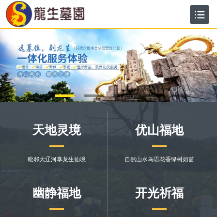
沈阳龙生墓园-沈阳龙生墓园价格\电话\地址-沈阳龙生墓园
天地灵境
优山福地
毗邻大辽河享龙生仙境
自然山水鸟语花香绿树如茵
幽静福地
开光祈福