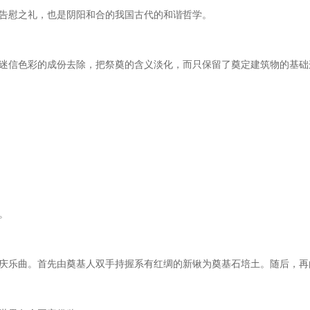
告慰之礼，也是阴阳和合的我国古代的和谐哲学。
迷信色彩的成份去除，把祭奠的含义淡化，而只保留了奠定建筑物的基础
。
庆乐曲。首先由奠基人双手持握系有红绸的新锹为奠基石培土。随后，再