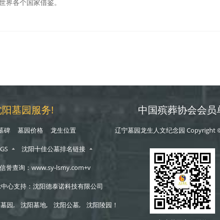
世界各个国家借鉴。
阳墓园服务!
中国殡葬协会会员
墓碑
墓园价格
龙生位置
辽宁墓园龙生人文纪念园 Copyright 
GS
沈阳十佳公墓排名链接
：www.sy-lsmy.com+v
示中心支持：沈阳德泰诺科技有限公司
阳墓园
,
沈阳墓地
,
沈阳公墓
,
沈阳陵园
！