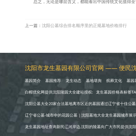
总之，无论是哪层含义，都能看出中国传统文化值得全
上一篇：
沈阳公墓综合排名顺序里的正规墓地价格排行
沈阳市龙生墓园有限公司官网 —— 便民沈
墓园简介
墓园推荐
龙生动态
墓地堪舆
殡葬文化
墓园
白帽优化网提供沈阳陵园大全建站授权:
龙生墓园价格表标签TA
沈阳公墓大全20家合法墓地离市区近的墓园通过辽宁省十佳公墓信誉查询
辽宁省公墓-城市中的花园公墓｜沈阳墓地大全龙生墓园城市展
龙生墓园地址查询新民辽河岸边,沈阳的陵墓向广大市民提供
沈