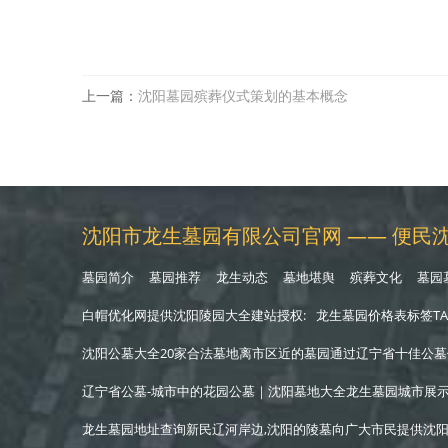
上一篇：
沈阳墓园殡葬仪式策划的基本概念
沈阳市龙生墓园有限公司官网 —— 便民沈
墓园简介
墓园推荐
龙生动态
墓地堪舆
殡葬文化
墓园
白帽优化网提供沈阳陵园大全建站授权:
龙生墓园价格表标签TA
沈阳公墓大全20家合法墓地离市区近的墓园通过辽宁省十佳公墓信誉查询
辽宁省公墓-城市中的花园公墓｜沈阳墓地大全龙生墓园城市展
龙生墓园地址查询新民辽河岸边,沈阳的陵墓向广大市民提供
沈