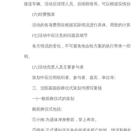
接送车辆、活动后清理人员、后续联络等。可以根据实情自
(六)经费预算
活动的各项费用在根据实际情况进行具体、周密的计算
(七)活动中应注意的问题及细节
各方情况的变化，不可避免地会给方案的执行带来一些
明。
(八)活动负责人及主要参与者
策划中应注明组织者、参与者、嘉宾、单位等:
三、沈阳墓园殡葬仪式策划书撰写要领
一)一般殡葬仪式的策划
般殡葬仪式包括:
①小殓:为遗体净身整容，穿上寿衣。
②报丧:正式通知远近各处的亲友死亡时间、情况和葬