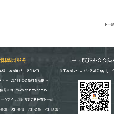
下一
阳墓园服务!
中国殡葬协会会员
墓碑
墓园价格
龙生位置
辽宁墓园龙生人文纪念园 Copyright 
GS
沈阳十佳公墓排名链接
：www.sy-lsmy.com+v
示中心支持：沈阳德泰诺科技有限公司
阳墓园
,
沈阳墓地
,
沈阳公墓
,
沈阳陵园
！