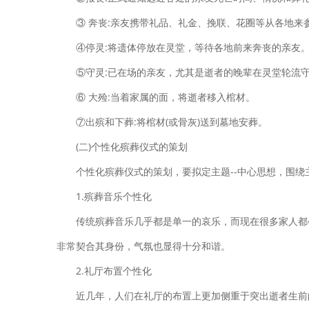
③ 奔丧:亲友携带礼品、礼金、挽联、花圈等从各地来
④停灵:将遗体停放在灵堂，等待各地前来奔丧的亲友
⑤守灵:已在场的亲友，尤其是逝者的晚辈在灵堂轮流
⑥ 大殓:当着家属的面，将逝者移入棺材。
⑦出殡和下葬:将棺材(或骨灰)送到墓地安葬。
(二)个性化殡葬仪式的策划
个性化殡葬仪式的策划，要拟定主题--中心思想，围
1.殡葬音乐个性化
传统殡葬音乐几乎都是单一的哀乐，而现在很多家人都
非常契合其身份，气氛也显得十分和谐。
2.礼厅布置个性化
近几年，人们在礼厅的布置上更加侧重于突出逝者生前