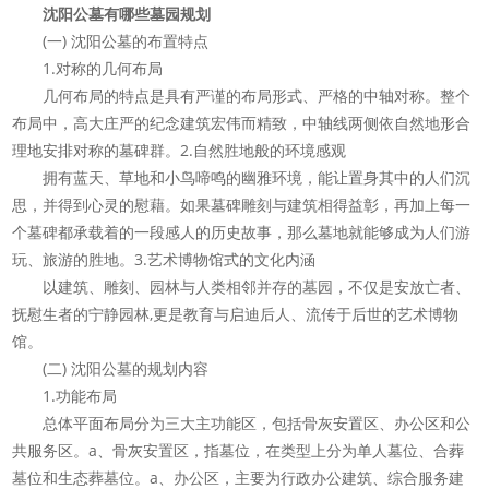
沈阳公墓有哪些墓园规划
(一) 沈阳公墓的布置特点
1.对称的几何布局
几何布局的特点是具有严谨的布局形式、严格的中轴对称。整个
布局中，高大庄严的纪念建筑宏伟而精致，中轴线两侧依自然地形合
理地安排对称的墓碑群。2.自然胜地般的环境感观
拥有蓝天、草地和小鸟啼鸣的幽雅环境，能让置身其中的人们沉
思，并得到心灵的慰藉。如果墓碑雕刻与建筑相得益彰，再加上每一
个墓碑都承载着的一段感人的历史故事，那么墓地就能够成为人们游
玩、旅游的胜地。3.艺术博物馆式的文化内涵
以建筑、雕刻、园林与人类相邻并存的墓园，不仅是安放亡者、
抚慰生者的宁静园林,更是教育与启迪后人、流传于后世的艺术博物
馆。
(二) 沈阳公墓的规划内容
1.功能布局
总体平面布局分为三大主功能区，包括骨灰安置区、办公区和公
共服务区。a、骨灰安置区，指墓位，在类型上分为单人墓位、合葬
墓位和生态葬墓位。a、办公区，主要为行政办公建筑、综合服务建