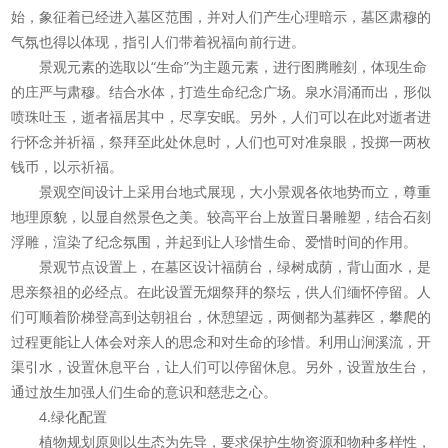
始，象征着已经进入墓区范围，并对人们产生心理暗示，墓区肃穆的
气氛也得以体现，指引人们带着祝福向前行进。
景观元素的选取以“生命”为主题元素，进行图腾雕刻，体现生命
的庄严与肃穆。结合水体，打造生命纪念广场。泉水涓涌而出，形似
喷珠吐玉，逝者福居其中，尽享安眠。另外，人们可以在此对逝者进
行怀念并祈福，祭拜至此处休息时，人们也可对准泉眼，投掷一两枚
钱币，以示祈福。
景观空间设计上采用台地式展现，大小景观各依地势而立，尊重
地理原貌，以显自然景色之美。较高平台上放置日暑雕塑，结合石刻
浮雕，渲染了纪念氛围，并起到让人珍惜生命、爱惜时间的作用。
景观节点设置上，在墓区设计福荫台，绿树成荫，背山面水，是
思亲祭祖的必经点。在此设置无烟祭拜的祭坛，供人们缅怀停留。人
们可顺着阶梯登高到达朝祖台，休憩望远，两侧都为墓葬区，攀爬的
过程更能让人体会对亲人的思念和对生命的珍惜。利用山涧溪流，开
渠引水，设置休息平台，让人们可以停留休息。另外，设置放生台，
通过放生加强人们生命的意识和慈悲之心。
4.绿化配置
植物规划原则以生态为先导，要求保护生物资源和物种多样性，