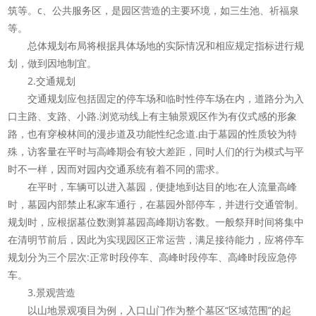
筑等。c、公共服务区，是园区营造的主要环境，如三生池、祈福泉
等。
总体规划布局将根据具体场地的实际情况和相应规定指标进行规
划，做到因地制宜。
2.交通规划
交通规划应包括固定的停车场和临时性停车场在内，道路分为入
口主路、支路、小路.浏览动线上有主轴景观区作为有仪式感的形象
路，也有穿梭林间的漫步道及功能性纪念道.由于墓园的性质较为特
殊，访客量在平时与高峰期会有较大差距，同时人们的行为模式与平
时不一样，因而对园内交通系统有着不同的需求。
在平时，车辆可以进入墓园，便捷地到达目的地;在人流量高峰
时，墓园内部禁止私家车通行，在墓园外部停车，并进行交通管制。
规划时，应根据墓位数测算墓园高峰期访客数。一般祭拜时间将集中
在清明节前后，因此为实现园区正常运营，满足接待能力，应将停车
规划分为三个层次:正常时段停车、高峰时段停车、高峰时段应急停
车。
3.景观营造
以山地景观项目为例，入口山门作为整个墓区“区域范围”的起