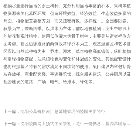
植物尽量选择当地的乡土树种。充分利用当地丰富的乔木、果树等植
物资源来美化墓区环境，创造环境效益、经济效益、生态效益多赢的
局面。植物配置要整齐划一而又疏密有致、多样统一。全园要以春、
秋景为主，兼顾四季。以灌木为主体，辅以地被植物，突出中轴线上
的鲜花和观叶植物。使用低位灌木为骨干树种，主要是从逝者福位方
面考虑。墓区边缘道路的两侧以常绿乔木为主。观赏游览区和艺术墓
区应以自然式种植为主，乔木、灌木、草本植物高低错落，落叶植物
与常绿植物搭配，注意植物色彩变化和林冠线的变化。其他配套设计
也将根据墓区特有的需求满足不同功能的使用。项目建设内容包括骨
灰存放楼、商业配套楼、事迹展览馆、综合服务建筑、公共厕所以及
配套建设的道路、广场、电气、给排水、绿化等。
上一篇：
沈阳公墓价格表汇总墓地管理的陵园主要特征
下一篇：
沈阳陵园网上预约冬至祭礼：龙生一份惦念，墓园温暖寒冬！