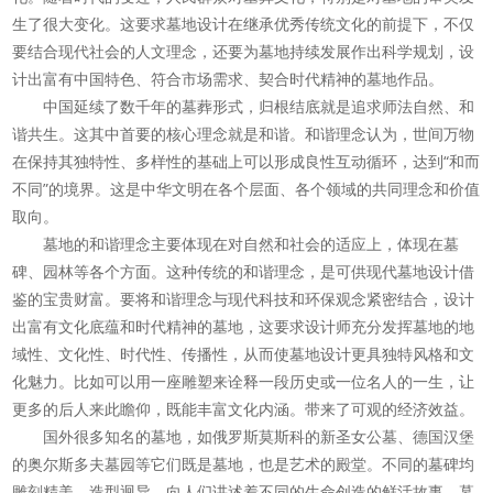
生了很大变化。这要求墓地设计在继承优秀传统文化的前提下，不仅
要结合现代社会的人文理念，还要为墓地持续发展作出科学规划，设
计出富有中国特色、符合市场需求、契合时代精神的墓地作品。
中国延续了数千年的墓葬形式，归根结底就是追求师法自然、和
谐共生。这其中首要的核心理念就是和谐。和谐理念认为，世间万物
在保持其独特性、多样性的基础上可以形成良性互动循环，达到“和而
不同”的境界。这是中华文明在各个层面、各个领域的共同理念和价值
取向。
墓地的和谐理念主要体现在对自然和社会的适应上，体现在墓
碑、园林等各个方面。这种传统的和谐理念，是可供现代墓地设计借
鉴的宝贵财富。要将和谐理念与现代科技和环保观念紧密结合，设计
出富有文化底蕴和时代精神的墓地，这要求设计师充分发挥墓地的地
域性、文化性、时代性、传播性，从而使墓地设计更具独特风格和文
化魅力。比如可以用一座雕塑来诠释一段历史或一位名人的一生，让
更多的后人来此瞻仰，既能丰富文化内涵。带来了可观的经济效益。
国外很多知名的墓地，如俄罗斯莫斯科的新圣女公墓、德国汉堡
的奥尔斯多夫墓园等它们既是墓地，也是艺术的殿堂。不同的墓碑均
雕刻精美、造型迥异，向人们讲述着不同的生命创造的鲜活故事。墓