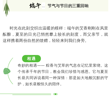
夏
节气与节日的三重回响
至
时光在此刻交织出温暖的模样：端午的艾香刚刚在风里
酝酿，夏至的日光已悄然攀上较长的刻度，而父亲节，就
这样携着两份自然的馈赠，轻轻来到我们身旁。
相遇
奇妙的相遇—— 粽香与艾草的气息在记忆里萦绕。这
个传承千年的节日，教会我们珍惜与感恩。它与夏至
长昼共同诉说着同一种深情：那是如大地般沉默的守
护，如长昼般恒久的陪伴。