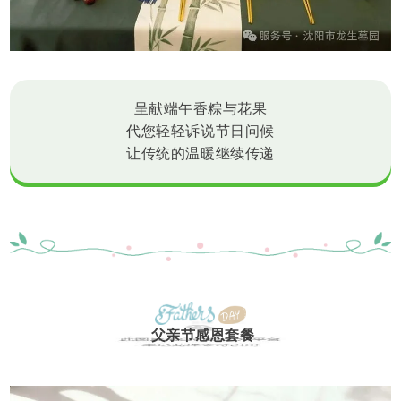
呈献端午香粽与花果
代您轻轻诉说节日问候
让传统的温暖继续传递
父亲节感恩套餐