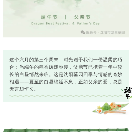
这个六月的第三个周末，时光赠予我们一份温柔的巧
合：当端午的粽香缓缓弥漫，父亲节已携着一年中较
长的白昼悄然来临。这是沈阳墓园四季与情感的奇妙
相遇——夏至的白昼绵延不息，正如父亲的爱，总是
无言却恒长。