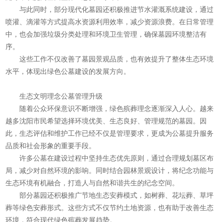
与此同时，部分现代化墓园还积极推进节水灌溉系统建设，通过
喷灌、滴灌等方式提高水资源利用效率，减少资源浪费。在日常管理
中，也会加强垃圾分类处理和环境卫生管理，确保墓园环境整洁有
序。
这些工作不仅改善了墓园景观品质，也有效提升了整体生态环境
水平，体现出绿色公墓建设的发展方向。
生态文明理念公墓管理升级
随着公众环保意识不断增强，绿色殡葬理念逐渐深入人心。越来
越多沈阳市民希望选择环境优美、生态良好、管理规范的墓园。因
此，生态评估和维护工作已经不仅是管理要求，更成为公墓提升服务
品质和社会形象的重要手段。
许多公墓在建设过程中坚持生态优先原则，通过合理规划墓区布
局，减少对自然环境的影响。同时结合园林景观设计，将纪念功能与
生态环境有机融合，打造人与自然和谐共生的纪念空间。
部分墓园还积极推广节地生态安葬模式，如树葬、花坛葬、草坪
葬等绿色安葬形式。这些方式不仅节约土地资源，也有助于改善生态
环境，符合现代绿色殡葬发展趋势。