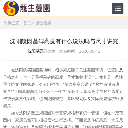
目前位置：
首页
>
墓园视角
沈阳陵园墓碑高度有什么说法吗与尺寸讲究
沈阳墓园
选龙生 发布时间：2026-05-12
在沈阳购买陵园墓地时，很多家庭除了关注墓园环境、位置以及
价格之外，也十分重视墓碑的高度、尺寸和整体设计。尤其是一些注
重传统文化的家庭，会专门咨询：“墓碑多高合适？”“尺寸有没有讲
究？”“不同墓型高度为什么不一样？”实际上，墓碑高度与尺寸既受到
传统殡葬文化影响，也与陵园规范、墓区规划以及实际美观需求密切
相关。
如今沈阳多数正规陵园对于墓碑规格都有统一管理，但在一定范
围内，家属仍然可以根据需求进行选择。下面就从传统寓意、常见尺
寸、堪舆讲究以及实际选择注意事项等方面，详细介绍沈阳陵园墓碑