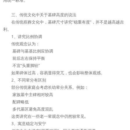
用统一标准。
三、传统文化中关于墓碑高度的说法
在传统殡葬文化中，墓碑尺寸讲究“稳重有度”，并不是越高越吉
利。
1、讲究比例协调
传统观念认为：
墓碑与墓基比例应协调
前后左右保持平衡
不宜“头重脚轻”
如果碑体过高，容易显得突兀，也会影响整体观感。
2、不同辈分有区别
部分传统家庭会考虑长幼辈分关系。例如：
家族墓中主碑相对较高
配碑略低
多代墓区避免高度混乱
这类讲究在一些老一辈观念中仍然较常见。
3、寓意稳定与安宁