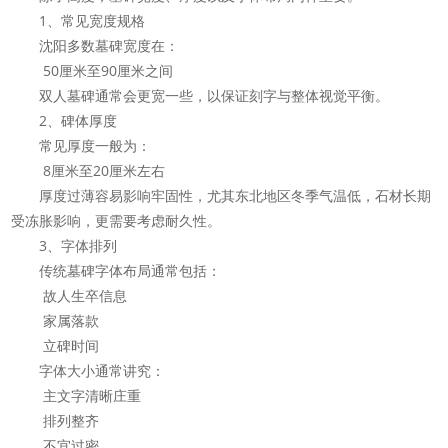
1、常见宽度规格
沈阳多数墓碑宽度在：
50厘米至90厘米之间
双人墓碑通常会更宽一些，以保证刻字与整体视觉平衡。
2、碑体厚度
常见厚度一般为：
8厘米至20厘米左右
厚度过薄容易影响牢固性，尤其东北地区冬季气温低，石材长期
受冻胀影响，更需要考虑耐久性。
3、字体排列
传统墓碑字体布局通常包括：
故人生卒信息
家属落款
立碑时间
字体大小通常讲究：
主文字清晰庄重
排列整齐
不宜过密