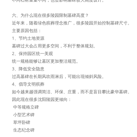
六、为什么现在很多陵园限制墓碑高度？
近年来，随着绿色殡葬理念推广，很多陵园开始控制墓碑尺寸。
主要原因包括：
1、节约土地资源
墓碑过大会占用更多空间，不利于整体规划。
2、保持园区统一美观
统一规格能够让墓区更加整洁规范。
3、降低安全隐患
过高墓碑在长期风吹雨淋后，可能出现倾斜风险。
4、倡导文明殡葬
如今越来越强调简洁、环保、庄重，而不是盲目攀比豪华墓碑。
因此现在很多沈阳陵园更倾向：
中等规格立碑
小型艺术碑
草坪卧碑
生态纪念碑