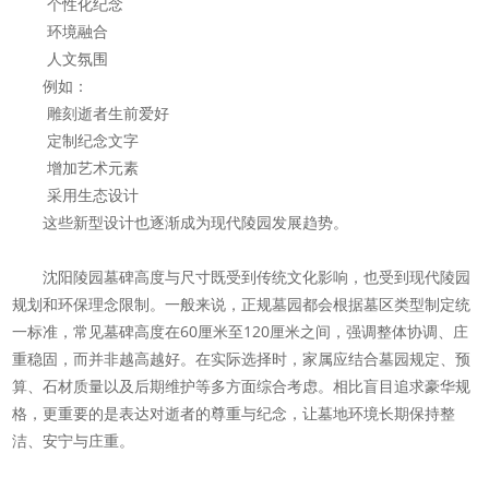
个性化纪念
环境融合
人文氛围
例如：
雕刻逝者生前爱好
定制纪念文字
增加艺术元素
采用生态设计
这些新型设计也逐渐成为现代陵园发展趋势。
沈阳陵园墓碑高度与尺寸既受到传统文化影响，也受到现代陵园
规划和环保理念限制。一般来说，正规墓园都会根据墓区类型制定统
一标准，常见墓碑高度在60厘米至120厘米之间，强调整体协调、庄
重稳固，而并非越高越好。在实际选择时，家属应结合墓园规定、预
算、石材质量以及后期维护等多方面综合考虑。相比盲目追求豪华规
格，更重要的是表达对逝者的尊重与纪念，让墓地环境长期保持整
洁、安宁与庄重。