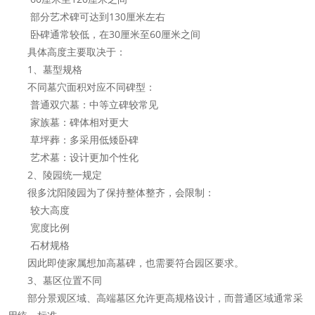
部分艺术碑可达到130厘米左右
卧碑通常较低，在30厘米至60厘米之间
具体高度主要取决于：
1、墓型规格
不同墓穴面积对应不同碑型：
普通双穴墓：中等立碑较常见
家族墓：碑体相对更大
草坪葬：多采用低矮卧碑
艺术墓：设计更加个性化
2、陵园统一规定
很多沈阳陵园为了保持整体整齐，会限制：
较大高度
宽度比例
石材规格
因此即使家属想加高墓碑，也需要符合园区要求。
3、墓区位置不同
部分景观区域、高端墓区允许更高规格设计，而普通区域通常采