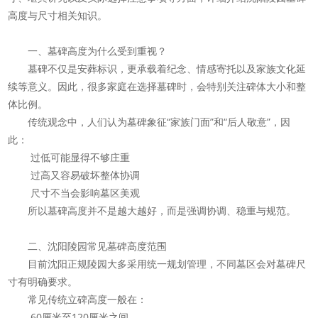
高度与尺寸相关知识。
一、墓碑高度为什么受到重视？
墓碑不仅是安葬标识，更承载着纪念、情感寄托以及家族文化延
续等意义。因此，很多家庭在选择墓碑时，会特别关注碑体大小和整
体比例。
传统观念中，人们认为墓碑象征“家族门面”和“后人敬意”，因
此：
过低可能显得不够庄重
过高又容易破坏整体协调
尺寸不当会影响墓区美观
所以墓碑高度并不是越大越好，而是强调协调、稳重与规范。
二、沈阳陵园常见墓碑高度范围
目前沈阳正规陵园大多采用统一规划管理，不同墓区会对墓碑尺
寸有明确要求。
常见传统立碑高度一般在：
60厘米至120厘米之间