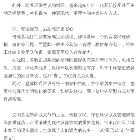
此外，随着环保意识的增强，越来越多年轻一代开始接受甚至主
动选择壁葬，将其视为一种更现代、更理性的生命告别方式。
四、管理规范，后期维护更省心
传统墓地往往需要家属定期清理、修缮墓碑，否则容易出现破
损、倾斜等问题。而壁葬一般由公墓统一管理，格位整齐划一，维护
工作由专业团队负责，家属无需投入过多精力。
在沈阳，多数正规墓园的壁葬区都配备完善的管理体系，包括安
保、清洁、绿化等服务，保障环境长期整洁有序。对于工作繁忙或异
地居住的家庭来说，这种“省心”的优势尤为明显。
同时，壁葬区通常设有统一的祭扫空间，方便家属集中悼念，也
更符合现代文明祭祀的要求，如鲜花祭扫、网上祭祀等新型方式都更
容易实现。
沈阳墓地壁葬以其节约土地、价格亲民、绿色环保以及管理规范
等多重优势，正逐渐成为现代殡葬方式的重要选择。它不仅回应了城
市发展的现实需求，也体现了人们观念的转变——从“重形式”走向“重
意义”。