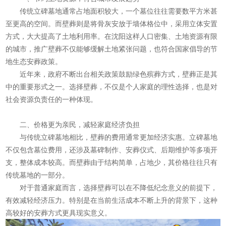
传统立碑墓地通常占地面积较大，一个墓位往往需要数平方米甚
至更高的空间。而壁葬则是将骨灰安放于墙体格位中，采用立体安置
方式，大大提高了土地利用率。在沈阳这样人口密集、土地资源有限
的城市，推广壁葬不仅能够缓解土地紧张问题，也符合国家倡导的节
地生态安葬政策。
近年来，政府不断出台相关政策鼓励绿色殡葬方式，壁葬正是其
中的重要形式之一。选择壁葬，不仅是个人家庭的理性选择，也是对
社会资源负责任的一种体现。
二、价格更为亲民，减轻家庭经济负担
与传统立碑墓地相比，壁葬的费用通常更加经济实惠。立碑墓地
不仅包含墓位费用，还涉及墓碑制作、安葬仪式、后期维护等多项开
支，整体成本较高。而壁葬由于结构简单，占地少，其价格往往只有
传统墓地的一部分。
对于普通家庭而言，选择壁葬可以在不降低纪念意义的前提下，
有效减轻经济压力。特别是在当前生活成本不断上升的背景下，这种
高较好的安葬方式更具现实意义。