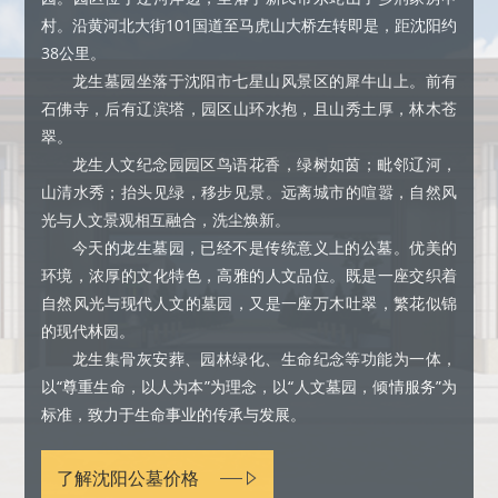
村。沿黄河北大街101国道至马虎山大桥左转即是，距沈阳约
38公里。
龙生墓园坐落于沈阳市七星山风景区的犀牛山上。前有
石佛寺，后有辽滨塔，园区山环水抱，且山秀土厚，林木苍
翠。
龙生人文纪念园园区鸟语花香，绿树如茵；毗邻辽河，
山清水秀；抬头见绿，移步见景。远离城市的喧嚣，自然风
光与人文景观相互融合，洗尘焕新。
今天的龙生墓园，已经不是传统意义上的公墓。优美的
环境，浓厚的文化特色，高雅的人文品位。既是一座交织着
自然风光与现代人文的墓园，又是一座万木吐翠，繁花似锦
的现代林园。
龙生集骨灰安葬、园林绿化、生命纪念等功能为一体，
以“尊重生命，以人为本”为理念，以“人文墓园，倾情服务”为
标准，致力于生命事业的传承与发展。
了解沈阳公墓价格