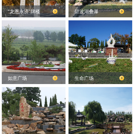
“龙恩永济”牌楼
碧波湖叠瀑
如意广场
生命广场