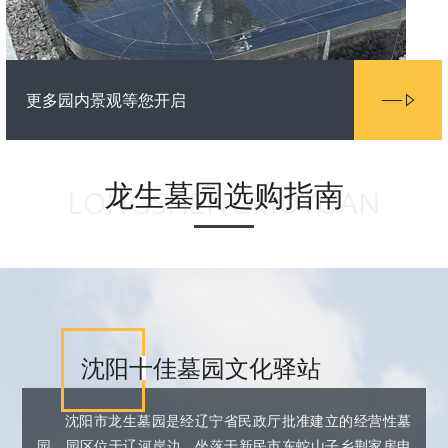
更多园内景观等您开启
龙生墓园选购指南
LONGSHENGMUYUAN
沈阳十佳墓园文化驿站
沈阳市龙生墓园是经辽宁省民政厅批准建立的经营性墓
园。园区位于辽河岸边，坐落于新民市东蛇山子乡荆家房申