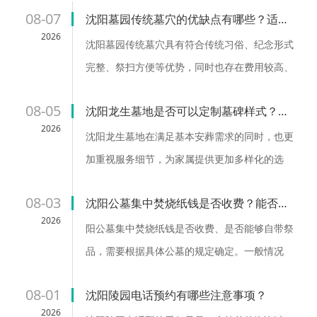
民能够安心、放心。-龙生墓园官网公告完整收录沈阳公墓、墓
08-07
沈阳墓园传统墓穴的优缺点有哪些？适用人群？
地、殡仪馆信息的服务网站，沈阳新开墓园低价惠民公墓，沈
2026
沈阳墓园传统墓穴具有符合传统习俗、纪念形式
阳十公墓龙生墓园怎么样？沈阳墓园前十位龙生墓地手续齐
完整、祭扫方便等优势，同时也存在费用较高、
全！沈阳龙生人文纪念园全力打造辽宁省十佳墓园，沈阳市高
占用空间较大、后期维护需求等特点。对于重视
档陵园排名中的龙生公墓同时提供沈阳墓地大全、沈阳墓地价
08-05
沈阳龙生墓地是否可以定制墓碑样式？定制流程和注意事项有哪些？
传统文化、希望保留固定纪念场所、方便后代祭
格表、沈阳墓地价格一览表、沈阳墓地网络价格一览表、沈阳
2026
扫的家庭来说，传统墓穴仍然是一种较为合适的
沈阳龙生墓地在满足基本安葬需求的同时，也更
十佳墓园排行前十名、沈阳公墓排名前十...
选择。...
加重视服务细节，为家属提供更加多样化的选
择。选择墓碑定制时，建议提前了解相关流程，
08-03
沈阳公墓集中焚烧纸钱是否收费？能否自带祭品？
与墓园及制作方充分沟通，从设计、材质到安装
2026
做好整体规划。...
阳公墓集中焚烧纸钱是否收费、是否能够自带祭
品，需要根据具体公墓的规定确定。一般情况
下，公墓会通过设置集中区域、规范祭品管理等
08-01
沈阳陵园电话预约有哪些注意事项？
方式，保障祭扫活动安全有序。...
2026