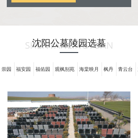
沈阳公墓陵园选墓
SHENYANLINGYUAN
崇园
福安园
福佑园
观枫别苑
海棠映月
枫丹
青云台