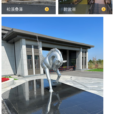
松溪叠瀑
碧波湖