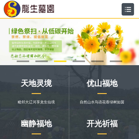
沈阳公墓_沈阳墓园_沈阳墓地_价格_沈阳市龙生墓园【官网】-沈阳公墓,沈阳墓园,沈阳墓地
天地灵境
优山福地
毗邻大辽河享龙生仙境
自然山水鸟语花香绿树如茵
幽静福地
开光祈福