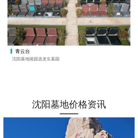
青云台
沈阳墓地陵园选龙生墓园
沈阳墓地价格资讯
SHENYANGMUDI