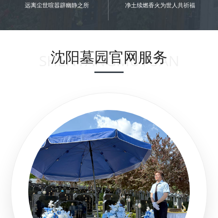
远离尘世喧嚣辟幽静之所
净土续燃香火为世人共祈福
沈阳墓园官网服务
SHENYANGMUYUAN